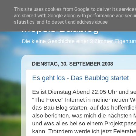
This site uses cookies from Google to deliver its service
are shared with Google along with performance and securi
statistics, and to detect and address abuse.
Mopsis Baublog
Die kleine Geschichte einer 3 Zimmer Eigentu
DIENSTAG, 30. SEPTEMBER 2008
Es geht los - Das Baublog startet
Es ist Dienstag Abend 22:05 Uhr und se
"The Force" Internet in meiner neuen W
das Bau-Blog starten, auf das hoffentlich
also berichten, was mich die nächsten 
und was alles bei so einem Projekt pas
kann. Trotzdem werde ich jetzt Feier