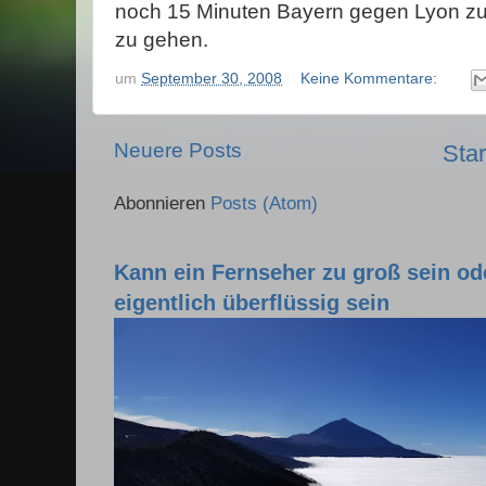
noch 15 Minuten Bayern gegen Lyon zu
zu gehen.
um
September 30, 2008
Keine Kommentare:
Neuere Posts
Star
Abonnieren
Posts (Atom)
Kann ein Fernseher zu groß sein o
eigentlich überflüssig sein