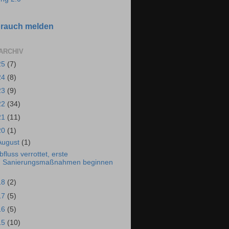
rauch melden
ARCHIV
25
(7)
24
(8)
23
(9)
22
(34)
21
(11)
20
(1)
August
(1)
bfluss verrottet, erste
Sanierungsmaßnahmen beginnen
18
(2)
17
(5)
16
(5)
15
(10)