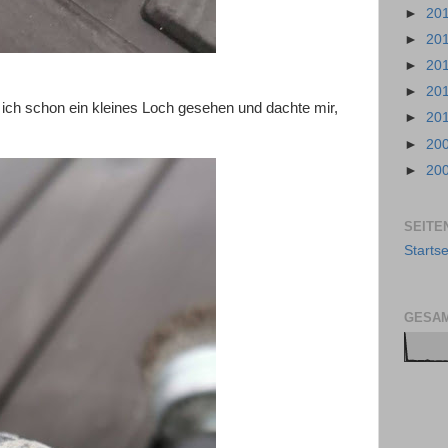
►
20
►
20
►
20
►
20
ich schon ein kleines Loch gesehen und dachte mir,
►
20
►
20
►
20
SEITE
Startse
GESAM