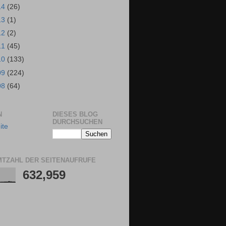
14
(26)
13
(1)
12
(2)
11
(45)
10
(133)
09
(224)
08
(64)
N
DIESES BLOG
DURCHSUCHEN
ite
TZAHL DER SEITENAUFRUFE
632,959