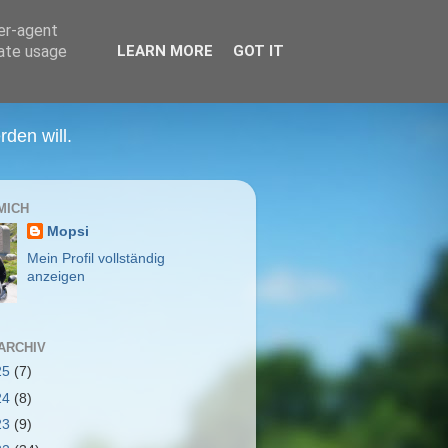
ser-agent
rate usage
LEARN MORE
GOT IT
den will.
MICH
Mopsi
Mein Profil vollständig
anzeigen
ARCHIV
25
(7)
24
(8)
23
(9)