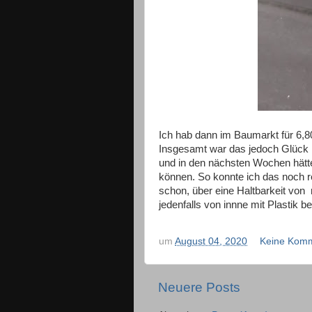
Ich hab dann im Baumarkt für 6,8
Insgesamt war das jedoch Glück 
und in den nächsten Wochen hätt
können. So konnte ich das noch r
schon, über eine Haltbarkeit von 
jedenfalls von innne mit Plastik 
um
August 04, 2020
Keine Kom
Neuere Posts