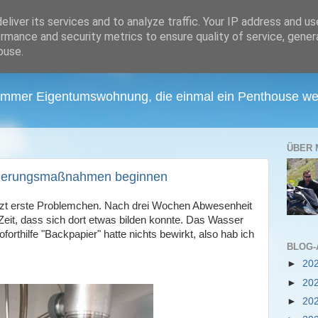
liver its services and to analyze traffic. Your IP address and u
rmance and security metrics to ensure quality of service, gene
buse.
Zimmer Eigentumswohnung, die einmal ein Penthouse wer
ÜBER 
Sanierungsmaßnahmen beginnen
tzt erste Problemchen. Nach drei Wochen Abwesenheit
eit, dass sich dort etwas bilden konnte. Das Wasser
orthilfe "Backpapier" hatte nichts bewirkt, also hab ich
BLOG-
►
20
►
20
►
20