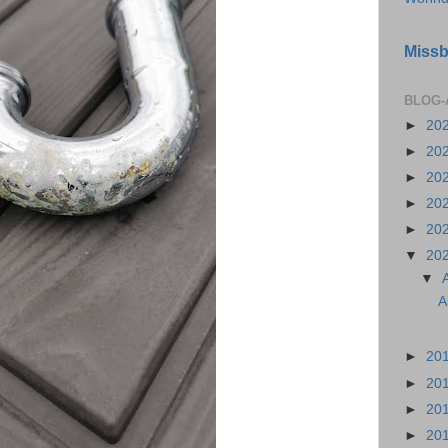
Missb
BLOG-
►
20
►
20
►
20
►
20
►
20
▼
20
▼
A
►
20
►
20
►
20
►
20