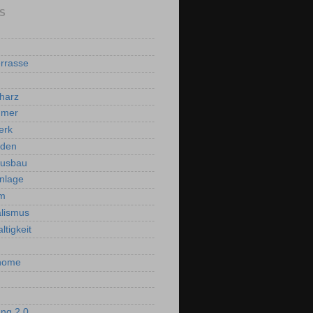
S
rrasse
harz
mmer
erk
oden
ausbau
nlage
m
lismus
ltigkeit
home
ng 2.0