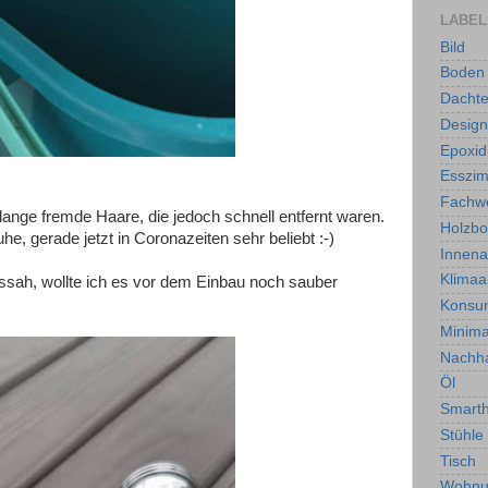
LABEL
Bild
Boden
Dachte
Design
Epoxid
Esszi
Fachw
ange fremde Haare, die jedoch schnell entfernt waren.
Holzb
, gerade jetzt in Coronazeiten sehr beliebt :-)
Innen
Klimaa
sah, wollte ich es vor dem Einbau noch sauber
Konsu
Minima
Nachha
Öl
Smart
Stühle
Tisch
Wohnu