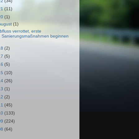
22
(34)
21
(11)
20
(1)
August
(1)
bfluss verrottet, erste
Sanierungsmaßnahmen beginnen
18
(2)
17
(5)
16
(5)
15
(10)
14
(26)
13
(1)
12
(2)
11
(45)
10
(133)
09
(224)
08
(64)