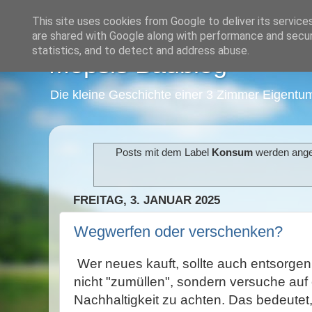
This site uses cookies from Google to deliver its service
are shared with Google along with performance and securi
statistics, and to detect and address abuse.
Mopsis Baublog
Die kleine Geschichte einer 3 Zimmer Eigentu
Posts mit dem Label
Konsum
werden ange
FREITAG, 3. JANUAR 2025
Wegwerfen oder verschenken?
Wer neues kauft, sollte auch entsorgen
nicht "zumüllen", sondern versuche au
Nachhaltigkeit zu achten. Das bedeute