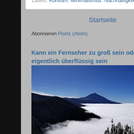
Labels:
Konsum
,
Minimalismus
,
Nachhaltigkei
Startseite
Abonnieren
Posts (Atom)
Kann ein Fernseher zu groß sein o
eigentlich überflüssig sein