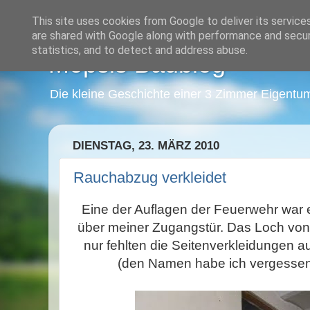
This site uses cookies from Google to deliver its service
are shared with Google along with performance and securi
statistics, and to detect and address abuse.
Mopsis Baublog
Die kleine Geschichte einer 3 Zimmer Eigentu
DIENSTAG, 23. MÄRZ 2010
Rauchabzug verkleidet
Eine der Auflagen der Feuerwehr war
über meiner Zugangstür. Das Loch von
nur fehlten die Seitenverkleidungen a
(den Namen habe ich vergessen,