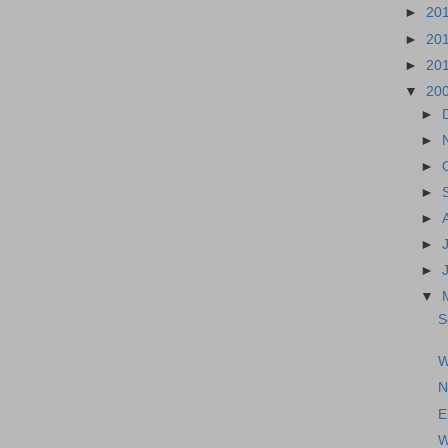
►
20
►
20
►
20
▼
20
►
►
►
►
►
►
►
▼
S
W
N
E
W