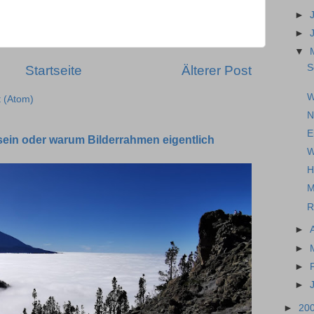
►
►
▼
S
Startseite
Älterer Post
W
 (Atom)
N
E
sein oder warum Bilderrahmen eigentlich
W
H
M
R
►
►
►
►
►
20