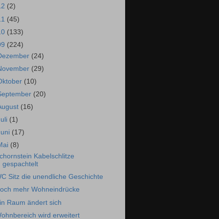
12
(2)
11
(45)
10
(133)
09
(224)
Dezember
(24)
November
(29)
Oktober
(10)
September
(20)
August
(16)
Juli
(1)
Juni
(17)
Mai
(8)
chornstein Kabelschlitze
gespachtelt
C Sitz die unendliche Geschichte
och mehr Wohneindrücke
in Raum ändert sich
ohnbereich wird erweitert