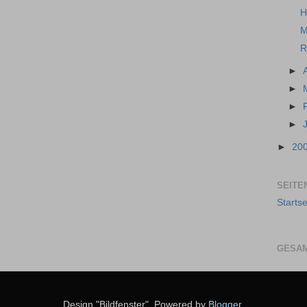
H
M
R
►
►
►
►
►
20
SEITE
Startse
GESAM
Design "Bildfenster". Powered by
Blogger
.