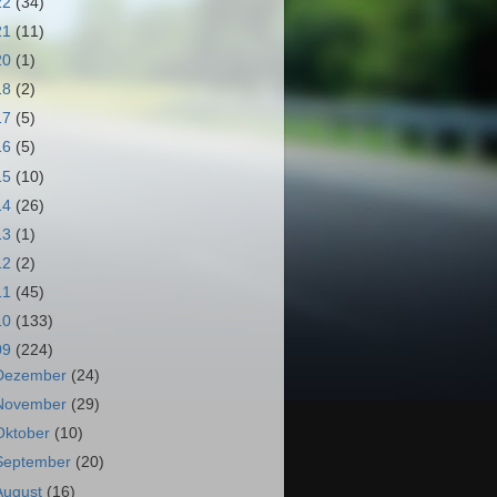
22
(34)
21
(11)
20
(1)
18
(2)
17
(5)
16
(5)
15
(10)
14
(26)
13
(1)
12
(2)
11
(45)
10
(133)
09
(224)
Dezember
(24)
November
(29)
Oktober
(10)
September
(20)
August
(16)