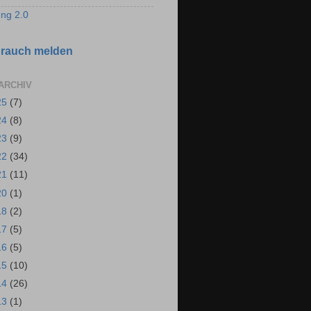
ng 2.0
rauch melden
ARCHIV
25
(7)
24
(8)
23
(9)
22
(34)
21
(11)
20
(1)
18
(2)
17
(5)
16
(5)
15
(10)
14
(26)
13
(1)