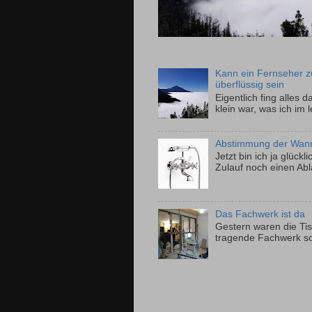
Kann ein Fernseher z
überflüssig sein
Eigentlich fing alles
klein war, was ich im 
Abstimmung der Wan
Jetzt bin ich ja glück
Zulauf noch einen Ablau
Das Fachwerk ist da
Gestern waren die Ti
tragende Fachwerk so