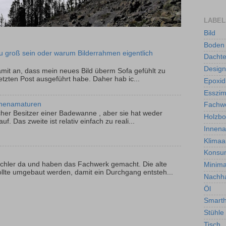
LABEL
Bild
Boden
u groß sein oder warum Bilderrahmen eigentlich
Dachte
Design
 damit an, dass mein neues Bild überm Sofa gefühlt zu
letzten Post ausgeführt habe. Daher hab ic...
Epoxid
Esszi
nenamaturen
Fachw
licher Besitzer einer Badewanne , aber sie hat weder
Holzb
f. Das zweite ist relativ einfach zu reali...
Innen
Klimaa
Konsu
schler da und haben das Fachwerk gemacht. Die alte
Minima
llte umgebaut werden, damit ein Durchgang entsteh...
Nachha
Öl
Smart
Stühle
Tisch