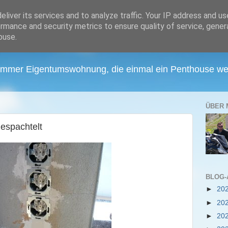
liver its services and to analyze traffic. Your IP address and u
rmance and security metrics to ensure quality of service, gene
buse.
Zimmer Eigentumswohnung, die einmal ein Penthouse wer
ÜBER 
gespachtelt
BLOG-
►
20
►
20
►
20