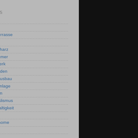
S
rrasse
harz
mmer
erk
oden
ausbau
nlage
m
lismus
ltigkeit
home