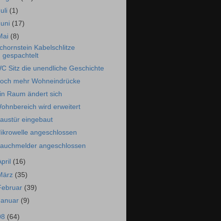
Juli
(1)
Juni
(17)
Mai
(8)
chornstein Kabelschlitze
gespachtelt
C Sitz die unendliche Geschichte
och mehr Wohneindrücke
in Raum ändert sich
ohnbereich wird erweitert
austür eingebaut
ikrowelle angeschlossen
auchmelder angeschlossen
April
(16)
März
(35)
Februar
(39)
Januar
(9)
08
(64)