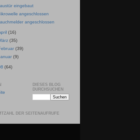
austür eingebaut
ikrowelle angeschlossen
auchmelder angeschlossen
April
(16)
März
(35)
Februar
(39)
Januar
(9)
08
(64)
N
DIESES BLOG
DURCHSUCHEN
ite
TZAHL DER SEITENAUFRUFE