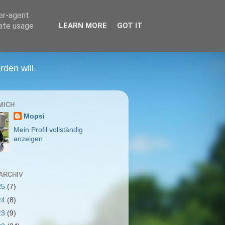
ser-agent
rate usage
LEARN MORE
GOT IT
den will.
MICH
Mopsi
Mein Profil vollständig
anzeigen
ARCHIV
25
(7)
24
(8)
23
(9)