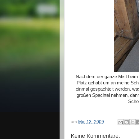
Nachdem der ganze Mist beim F
Platz gehabt um an meine Sc
einmal gespachtelt werden, wa
großen Spachtel nehmen, dann
Schor
um
Mai 13, 2009
Keine Kommentare: