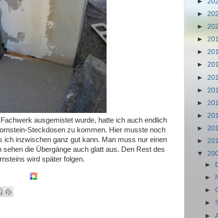
►
20
►
20
►
20
►
20
►
20
►
20
►
20
►
20
►
20
►
20
achwerk ausgemistet wurde, hatte ich auch endlich
►
20
hornstein-Steckdosen zu kommen. Hier musste noch
s ich inzwischen ganz gut kann. Man muss nur einen
►
20
 sehen die Übergänge auch glatt aus. Den Rest des
▼
20
nsteins wird später folgen.
►
►
►
►
►