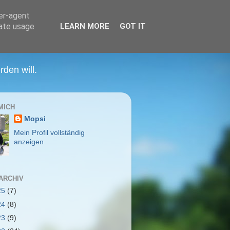
ser-agent
rate usage
LEARN MORE
GOT IT
den will.
MICH
Mopsi
Mein Profil vollständig
anzeigen
ARCHIV
25
(7)
24
(8)
23
(9)