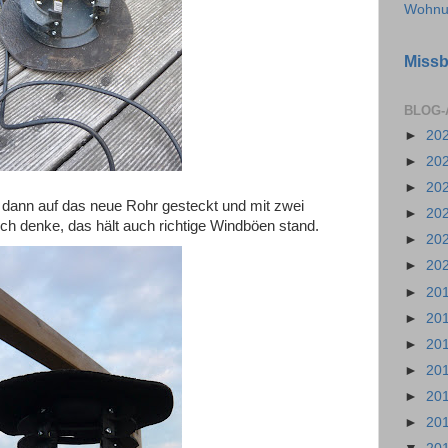
Wohnu
Missb
BLOG-
►
20
►
20
►
20
 dann auf das neue Rohr gesteckt und mit zwei
►
20
 Ich denke, das hält auch richtige Windböen stand.
►
20
►
20
►
20
►
20
►
20
►
20
►
20
►
20