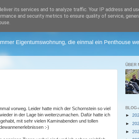
liver its services and to analyze traffic. Your IP address and u
rmance and security metrics to ensure quality of service, gene
buse.
Zimmer Eigentumswohnung, die einmal ein Penthouse wer
ÜBER 
BLOG-
einmal vorweg. Leider hatte mich der Schornstein so viel
t wieder in der Lage bin weiterzumachen. Dafür hatte ich
►
20
gehabt, mit sehr vielen Kaminabenden und tollen
►
20
dewannenerlebnissen :-)
►
20