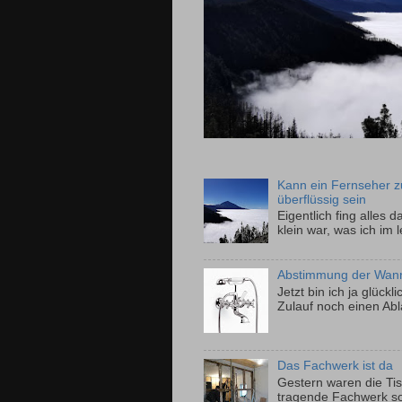
Kann ein Fernseher z
überflüssig sein
Eigentlich fing alles
klein war, was ich im 
Abstimmung der Wan
Jetzt bin ich ja glück
Zulauf noch einen Ablau
Das Fachwerk ist da
Gestern waren die Ti
tragende Fachwerk so