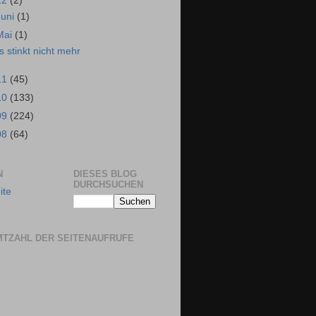
12
(2)
Juni
(1)
Mai
(1)
s stinkt nicht mehr
11
(45)
10
(133)
09
(224)
08
(64)
N
DIESES BLOG
DURCHSUCHEN
ite
TZAHL DER SEITENAUFRUFE