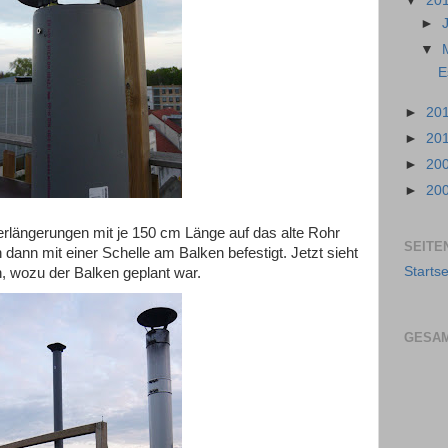
▼
20
►
▼
E
►
20
►
20
►
20
►
20
rlängerungen mit je 150 cm Länge auf das alte Rohr
SEITE
dann mit einer Schelle am Balken befestigt. Jetzt sieht
Startse
 wozu der Balken geplant war.
GESAM