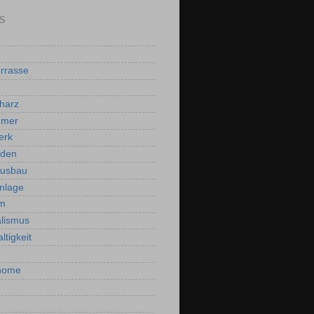
S
rrasse
harz
mmer
erk
oden
ausbau
nlage
m
lismus
ltigkeit
home