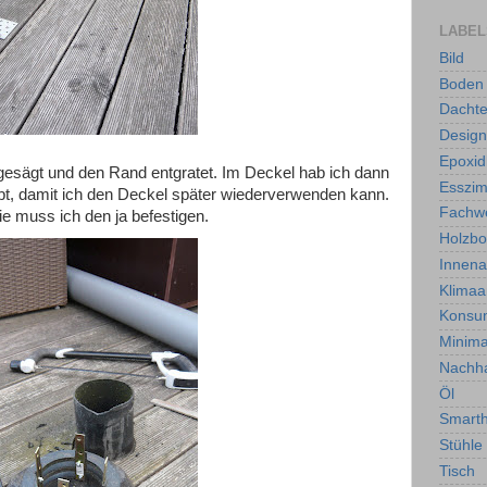
LABEL
Bild
Boden
Dachte
Design
Epoxid
gesägt und den Rand entgratet. Im Deckel hab ich dann
Esszi
ubt, damit ich den Deckel später wiederverwenden kann.
Fachw
e muss ich den ja befestigen.
Holzb
Innen
Klimaa
Konsu
Minima
Nachha
Öl
Smart
Stühle
Tisch