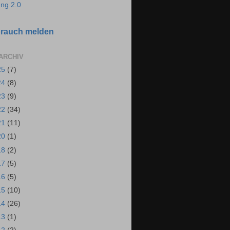
ng 2.0
rauch melden
ARCHIV
25
(7)
24
(8)
23
(9)
22
(34)
21
(11)
20
(1)
18
(2)
17
(5)
16
(5)
15
(10)
14
(26)
13
(1)