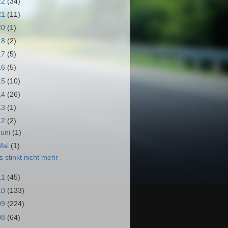
22
(34)
21
(11)
20
(1)
18
(2)
17
(5)
16
(5)
15
(10)
14
(26)
13
(1)
12
(2)
Juni
(1)
Mai
(1)
s stinkt nicht mehr
11
(45)
10
(133)
09
(224)
08
(64)