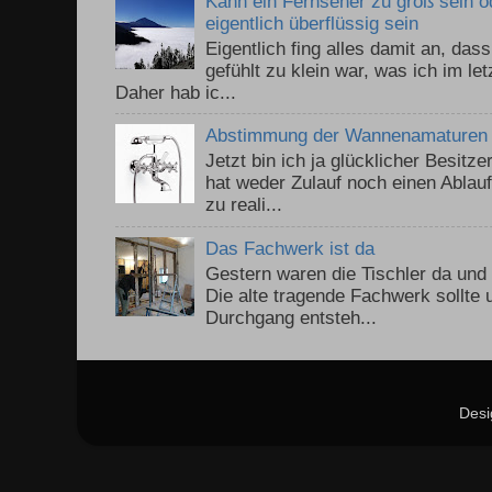
Kann ein Fernseher zu groß sein 
eigentlich überflüssig sein
Eigentlich fing alles damit an, da
gefühlt zu klein war, was ich im le
Daher hab ic...
Abstimmung der Wannenamaturen
Jetzt bin ich ja glücklicher Besitz
hat weder Zulauf noch einen Ablauf.
zu reali...
Das Fachwerk ist da
Gestern waren die Tischler da un
Die alte tragende Fachwerk sollte
Durchgang entsteh...
Desi