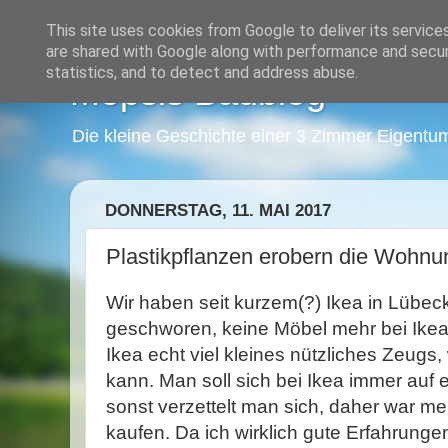
This site uses cookies from Google to deliver its service
are shared with Google along with performance and securi
statistics, and to detect and address abuse.
Mopsis Baublog
Die kleine Geschichte einer 3 Zimmer Eigentu
DONNERSTAG, 11. MAI 2017
Plastikpflanzen erobern die Wohnu
Wir haben seit kurzem(?) Ikea in Lübeck
geschworen, keine Möbel mehr bei Ikea
Ikea echt viel kleines nützliches Zeug
kann. Man soll sich bei Ikea immer auf 
sonst verzettelt man sich, daher war me
kaufen. Da ich wirklich gute Erfahrung