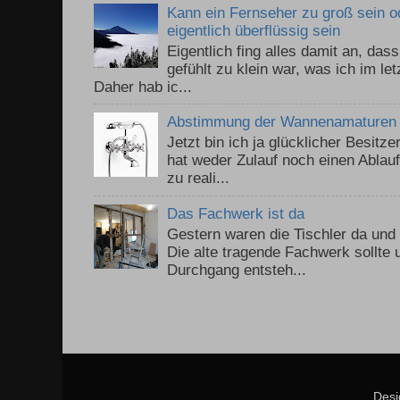
Kann ein Fernseher zu groß sein 
eigentlich überflüssig sein
Eigentlich fing alles damit an, da
gefühlt zu klein war, was ich im le
Daher hab ic...
Abstimmung der Wannenamaturen
Jetzt bin ich ja glücklicher Besitz
hat weder Zulauf noch einen Ablauf.
zu reali...
Das Fachwerk ist da
Gestern waren die Tischler da un
Die alte tragende Fachwerk sollte
Durchgang entsteh...
Desi