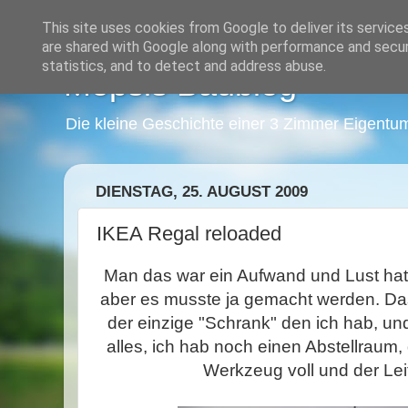
This site uses cookies from Google to deliver its service
are shared with Google along with performance and securi
statistics, and to detect and address abuse.
Mopsis Baublog
Die kleine Geschichte einer 3 Zimmer Eigentu
DIENSTAG, 25. AUGUST 2009
IKEA Regal reloaded
Man das war ein Aufwand und Lust hatte
aber es musste ja gemacht werden. Das
der einzige "Schrank" den ich hab, und
alles, ich hab noch einen Abstellraum,
Werkzeug voll und der Le