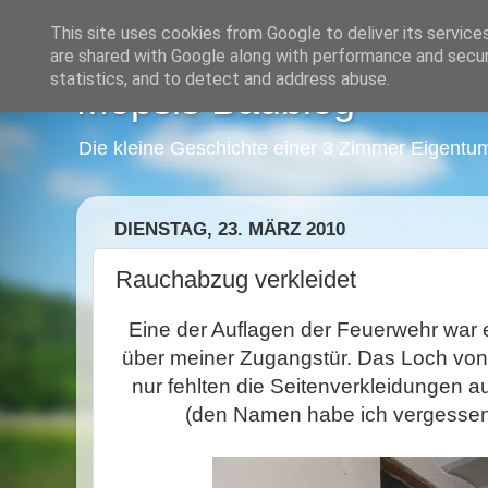
This site uses cookies from Google to deliver its service
are shared with Google along with performance and securi
statistics, and to detect and address abuse.
Mopsis Baublog
Die kleine Geschichte einer 3 Zimmer Eigentu
DIENSTAG, 23. MÄRZ 2010
Rauchabzug verkleidet
Eine der Auflagen der Feuerwehr war
über meiner Zugangstür. Das Loch von
nur fehlten die Seitenverkleidungen a
(den Namen habe ich vergessen,