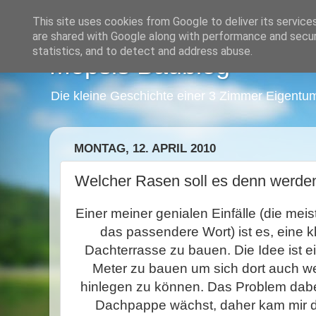
This site uses cookies from Google to deliver its service
are shared with Google along with performance and securi
statistics, and to detect and address abuse.
Mopsis Baublog
Die kleine Geschichte einer 3 Zimmer Eigentu
MONTAG, 12. APRIL 2010
Welcher Rasen soll es denn werde
Einer meiner genialen Einfälle (die me
das passendere Wort) ist es, eine k
Dachterrasse zu bauen. Die Idee ist 
Meter zu bauen um sich dort auch w
hinlegen zu können. Das Problem dabei
Dachpappe wächst, daher kam mir d